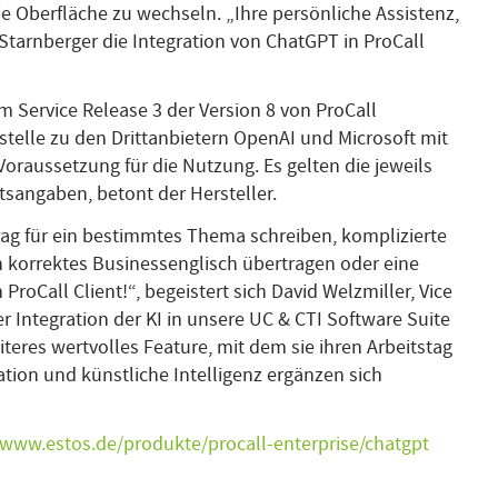
 Oberfläche zu wechseln. „Ihre persönliche Assistenz,
e Starnberger die Integration von ChatGPT in ProCall
m Service Release 3 der Version 8 von ProCall
tstelle zu den Drittanbietern OpenAI und Microsoft mit
Voraussetzung für die Nutzung. Es gelten die jeweils
tsangaben, betont der Hersteller.
rag für ein bestimmtes Thema schreiben, komplizierte
 korrektes Businessenglisch übertragen oder eine
ProCall Client!“, begeistert sich David Welzmiller, Vice
 Integration der KI in unsere UC & CTI Software Suite
eres wertvolles Feature, mit dem sie ihren Arbeitstag
ion und künstliche Intelligenz ergänzen sich
/www.estos.de/produkte/procall-enterprise/chatgpt