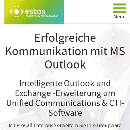
Menü
Produkte
Erfolgreiche
Partner
Kommunikation mit MS
Über estos
Support
Outlook
Anwendungen
Kontakt
Intelligente Outlook und
Exchange -Erweiterung um
Unified Communications & CTI-
Software
Mit ProCall Enterprise erweitern Sie Ihre Groupware